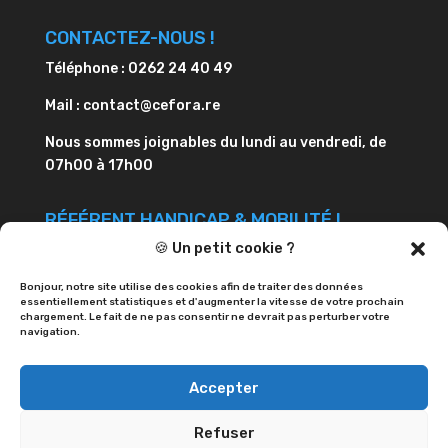
CONTACTEZ-NOUS !
Téléphone : 0262 24 40 49
Mail : contact@cefora.re
Nous sommes joignables du lundi au vendredi, de
07h00 à 17h00
RÉFÉRENT HANDICAP & MOBILITÉ !
🍪 Un petit cookie ?
Dominique STEPHEN
Téléphone : 0262 24 40 49
Bonjour, notre site utilise des cookies afin de traiter des données
essentiellement statistiques et d'augmenter la vitesse de votre prochain
chargement. Le fait de ne pas consentir ne devrait pas perturber votre
Mail : ds@cefora.re
navigation.
Accepter
Refuser
RÈGLEMENT INTÉRIEUR
MENTIONS LÉGALES