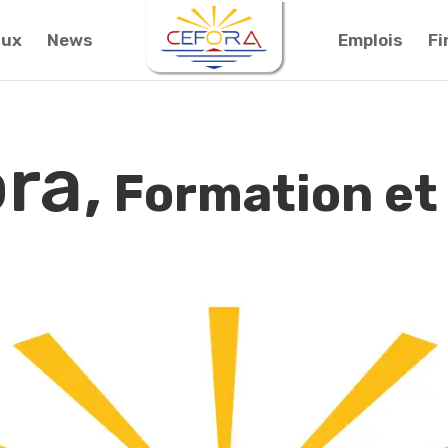
aux
News
Emplois
F
Cefora,
Fo
|