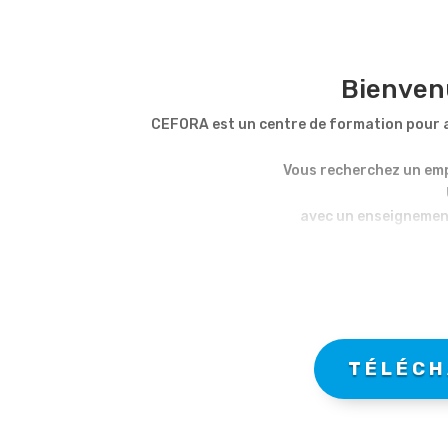
Bienven
CEFORA est un centre de formation pour ad
Vous recherchez un emp
avec un enseignement
Notre centre
des formations continues et 
Vous trouverez dans notre catalogue un
Notre liste 
Nous vous invitons à nous signifier tous 
TÉLÉCH
Fort de plus de 15 ans d’expérience, C
Avis a