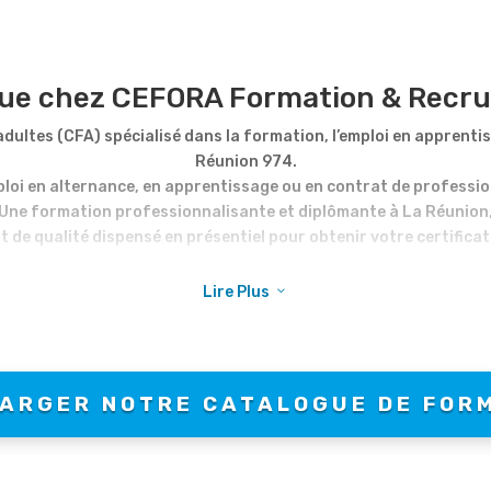
ue chez CEFORA Formation & Recru
ultes (CFA) spécialisé dans la formation, l’emploi en apprentis
Réunion 974.
loi en alternance, en apprentissage ou en contrat de profession
Une formation professionnalisante et diplômante à La Réunion
 de qualité dispensé en présentiel pour obtenir votre certificat
 de formation propose une sélection de titres professionnels e
Lire Plus
3
des programmes sur mesure, pour répondre à vos attentes avec l
e sélection des titres professionnels les plus complets et effic
évolue constamment en fonction des exigences des entreprises r
vos besoins hors catalogue car nous avons aussi la possiblité 
ARGER NOTRE CATALOGUE DE FOR
dans tous les domaines.
EFORA se présente aussi en tant que recruteur de salariés en al
ux entreprises qui souhaiteraient recruter en alternance à La R