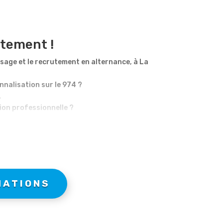
tement !
sage et le recrutement en alternance, à La
nalisation sur le 974 ?
,
ion professionnelle ?
n alternance,
e plus de précision possible.
aces pour prendre votre métier en main.
éunionnaises.
de vous proposer des programmes sur mesure
MATIONS
ternance pour ses sociétés partenaires.
éunion…