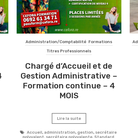
Administration/Comptabilité
Formations
Ad
Titres Professionnels
Chargé d’Accueil et de
4
Gestion Administrative –
Formation continue – 4
MOIS
Lire la suite
Accueil
,
administration
,
gestion
,
secrétaire
polyvalent
,
secrétaire polyvalente
,
Standard