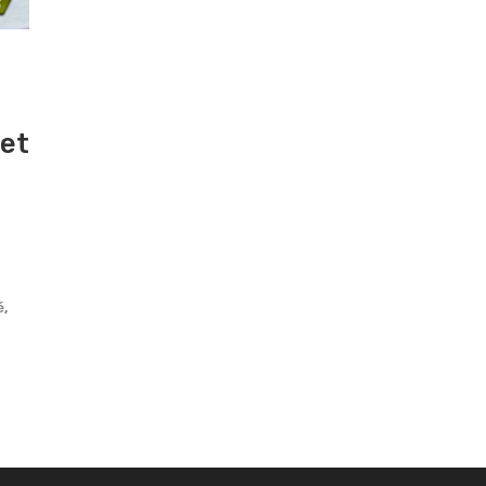
et
é
,