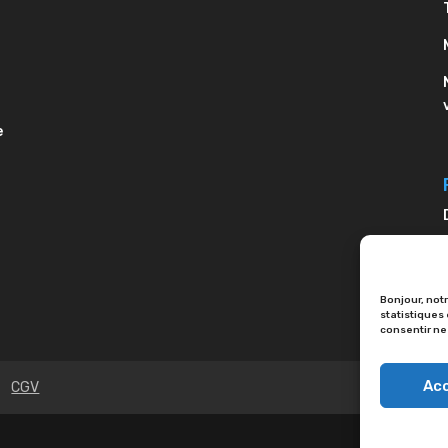
e
Bonjour, notr
statistiques
consentir ne
Ac
CGV