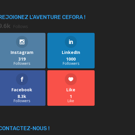
REJOIGNEZ L'AVENTURE CEFORA !
9.6k
Follows
Instagram
LinkedIn
319
1000
Followers
Followers
Facebook
Like
8.3k
1
Followers
Like
CONTACTEZ-NOUS !