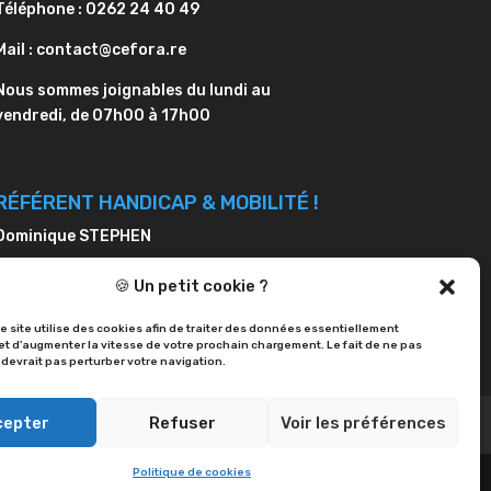
Téléphone : 0262 24 40 49
Mail : contact@cefora.re
Nous sommes joignables du lundi au
vendredi, de 07h00 à 17h00
RÉFÉRENT HANDICAP & MOBILITÉ !
Dominique STEPHEN
Téléphone : 0262 24 40 49
🍪 Un petit cookie ?
Mail : ds@cefora.re
e site utilise des cookies afin de traiter des données essentiellement
 et d'augmenter la vitesse de votre prochain chargement. Le fait de ne pas
 devrait pas perturber votre navigation.
cepter
Refuser
Voir les préférences
Politique de cookies