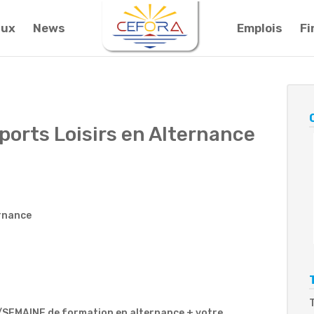
aux
News
Emplois
F
rts Loisirs en Alternance
rnance
/SEMAINE de formation en alternance + votre