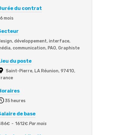
Durée du contrat
16 mois
Secteur
design, développement, interface,
média, communication, PAO, Graphiste
Lieu du poste
Saint-Pierre, LA Réunion, 97410,
France
Horaires
35 heures
Salaire de base
486€
-
1612€
Par mois