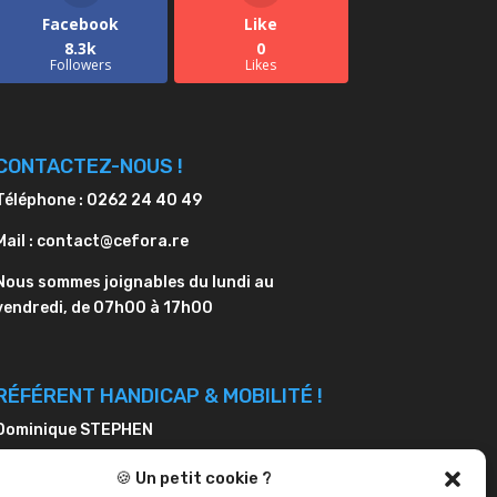
Facebook
Like
8.3k
0
Followers
Likes
CONTACTEZ-NOUS !
Téléphone : 0262 24 40 49
Mail : contact@cefora.re
Nous sommes joignables du lundi au
vendredi, de 07h00 à 17h00
RÉFÉRENT HANDICAP & MOBILITÉ !
Dominique STEPHEN
Téléphone : 0262 24 40 49
🍪 Un petit cookie ?