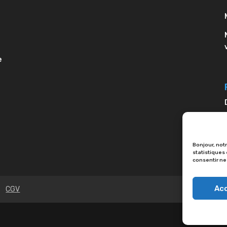
e
Bonjour, notr
statistiques
consentir ne
Ac
CGV