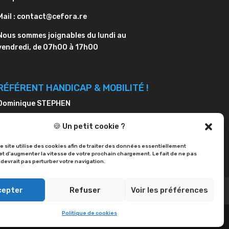
Mail : contact@cefora.re
Nous sommes joignables du lundi au
vendredi, de 07h00 à 17h00
RÉFÉRENT HANDICAP & MOBILITÉ !
Dominique STEPHEN
Téléphone : 0262 24 40 49
🍪 Un petit cookie ?
Mail : ds@cefora.re
e site utilise des cookies afin de traiter des données essentiellement
 et d'augmenter la vitesse de votre prochain chargement. Le fait de ne pas
 devrait pas perturber votre navigation.
cepter
Refuser
Voir les préférences
Politique de cookies