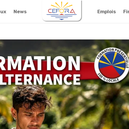
aux
News
Emplois
F