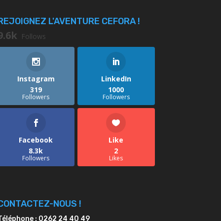
REJOIGNEZ L'AVENTURE CEFORA !
9.6k
Follows
Instagram
LinkedIn
319
1000
Followers
Followers
Facebook
Like
8.3k
2
Followers
Likes
CONTACTEZ-NOUS !
Téléphone : 0262 24 40 49