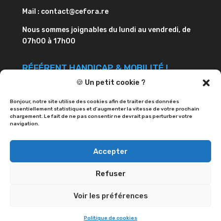
Mail : contact@cefora.re
Nous sommes joignables du lundi au vendredi, de
07h00 à 17h00
RÉFÉRENT HANDICAP & MOBILITÉ !
🍪 Un petit cookie ?
Dominique STEPHEN
Téléphone : 0262 24 40 49
Bonjour, notre site utilise des cookies afin de traiter des données
essentiellement statistiques et d'augmenter la vitesse de votre prochain
chargement. Le fait de ne pas consentir ne devrait pas perturber votre
Mail : ds@cefora.re
navigation.
Accepter
Refuser
RÈGLEMENT INTÉRIEUR
MENTIONS LÉGALES
CGV
Voir les préférences
Design by LB pour Cefora Réunion © 2023
Politique de cookies